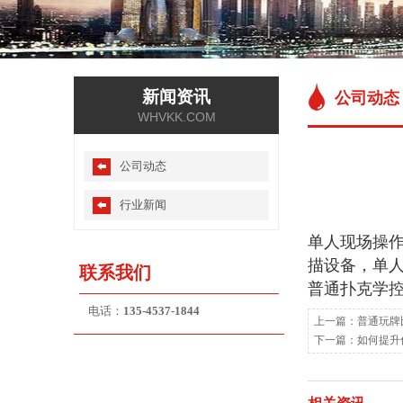
新闻资讯
公司动态
WHVKK.COM
公司动态
行业新闻
单人现场操
描设备，单
联系我们
普通扑克学
电话：
135-4537-1844
上一篇：
普通玩牌
下一篇：
如何提升