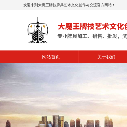
欢迎来到大魔王牌技牌具艺术文化创作与交流官方网站！
网站首页
关于我们